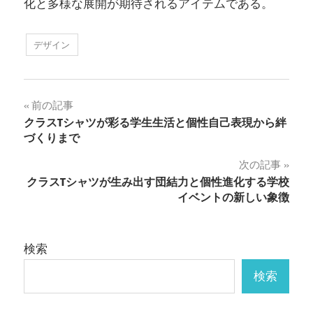
化と多様な展開が期待されるアイテムである。
デザイン
投
前の記事
クラスTシャツが彩る学生生活と個性自己表現から絆
稿
づくりまで
ナ
次の記事
クラスTシャツが生み出す団結力と個性進化する学校
ビ
イベントの新しい象徴
ゲ
ー
検索
シ
検索
ョ