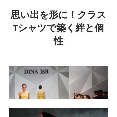
コ
ン
思い出を形に！クラス
テ
Tシャツで築く絆と個
ン
ツ
性
へ
ス
あ
キ
な
ッ
た
プ
の
思
い
出
を
彩