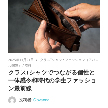
る、
自
分
だ
け
の
特
別
な
2025年11月21日
クラスTシャツ
/
ファッション（アパレ
一
ル関連）
/
流行
クラスTシャツでつながる個性と
枚
を
一体感令和時代の学生ファッショ
作
ン最前線
ろ
投稿者:
Giovanna
う！