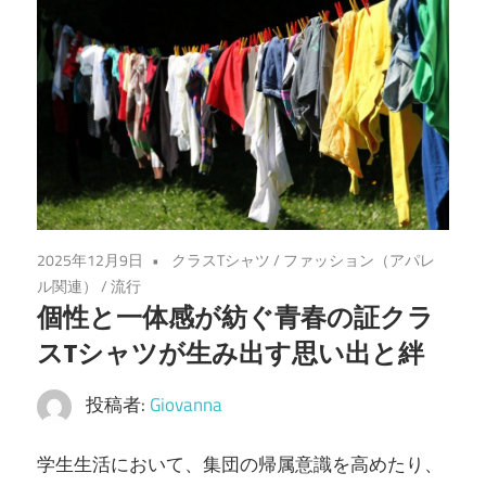
る、
自
分
だ
け
の
特
別
な
2025年12月9日
クラスTシャツ
/
ファッション（アパレ
ル関連）
/
流行
一
個性と一体感が紡ぐ青春の証クラ
枚
スTシャツが生み出す思い出と絆
を
作
投稿者:
Giovanna
ろ
う！
学生生活において、集団の帰属意識を高めたり、