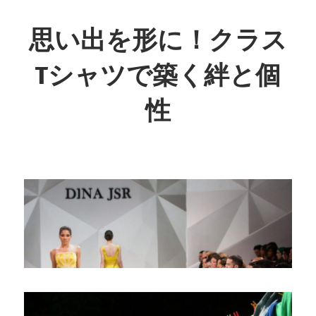
コ
ン
思い出を形に！クラス
テ
Tシャツで築く絆と個
ン
ツ
性
へ
ス
あ
キ
な
ッ
た
プ
の
思
い
出
を
彩